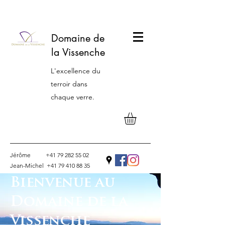
Domaine de
la Vissenche
L'excellence du
terroir dans
chaque verre.
Jérôme
+41 79 282 55 02
Jean-Michel
+41 79 410 88 35
Bienvenue au
Contact
Domaine de la
Vissenche