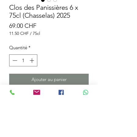
Clos des Panissières 6 x
75cl (Chasselas) 2025
Prix
69.00 CHF
11.50 CHF
/
75cl
11.50 CHF
pour
Quantité
*
75
Centilitres
Ajouter au panier
DÉTAILS DE L'ARTICLE
Le Chasselas, vin d’apéritif par
excellence, est, à n’en pas douter, le