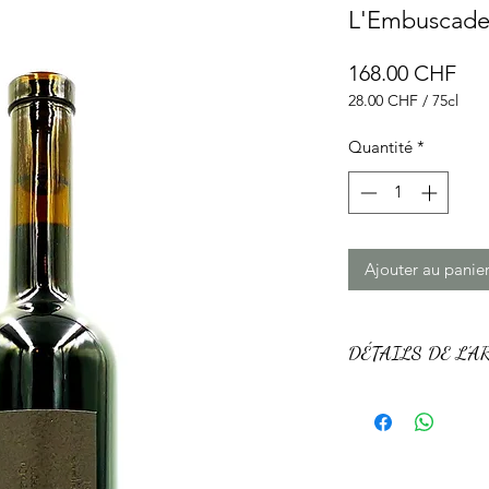
L'Embuscade 
Pri
168.00 CHF
28.00 CHF
/
75cl
28.00 CHF
pour
Quantité
*
75
Centilitres
Ajouter au panie
DÉTAILS DE L'A
L'Embuscade est un
de chêne pendant 2
2023 est riche en t
aromatique entre l