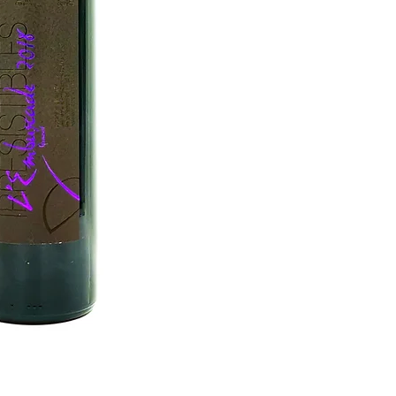
Garanoir ainsi que 
merveille à partager
de même à ne pas 