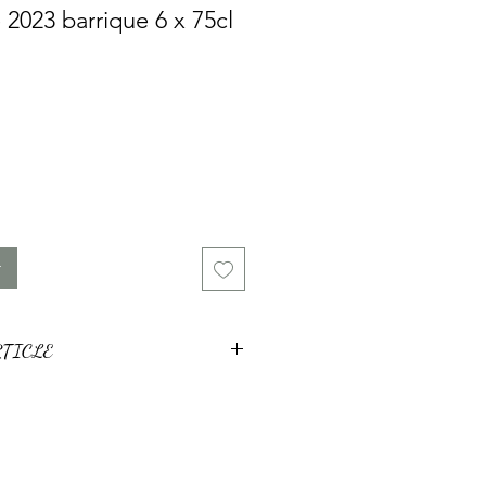
2023 barrique 6 x 75cl
x
r
RTICLE
 gamaret-Garanoir élevé en fût
4 mois. Ce vin du millésime
annins soyeux. Une compléxité
es cépages du gamaret et du