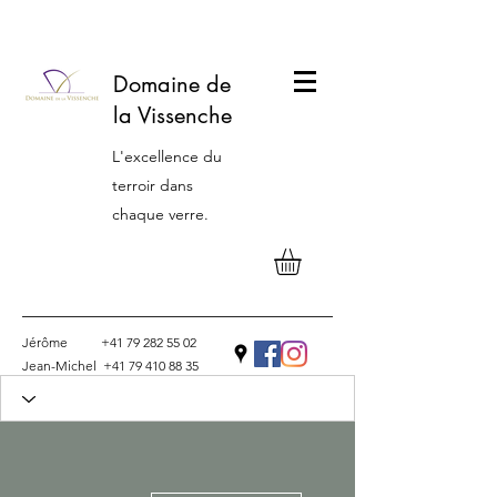
Domaine de
la Vissenche
L'excellence du
terroir dans
chaque verre.
Jérôme
+41 79 282 55 02
Jean-Michel
+41 79 410 88 35
Contact
Plus d'actions